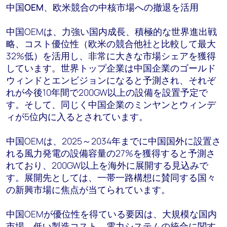
中国
OEM
、欧米競合の中核市場への撤退を活用
中国OEMは、力強い国内成長、積極的な世界進出戦
略、コスト優位性（欧米の競合他社と比較して最大
32%低）を活用し、非常に大きな市場シェアを獲得
しています。世界トップ企業は中国企業のゴールド
ウィンドとエンビジョンになると予測され、それぞ
れが今後10年間で200GW以上の設備を設置予定で
す。そして、同じく中国企業のミンヤンとウィンデ
ィが5位内に入るとされています。
中国OEMは、2025～2034年までに中国国外に設置さ
れる風力発電の設備容量の27%を獲得すると予測さ
れており、200GW以上を海外に展開する見込みで
す。展開先としては、一帯一路構想に賛同する国々
の新興市場に焦点が当てられています。
中国OEMが優位性を得ている要因は、大規模な国内
市場、低い製造コスト、電力システムの統合に関す