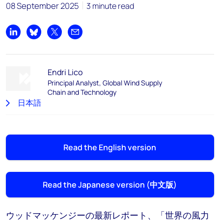
08 September 2025
3 minute read
Share on LinkedIn
Share on Bluesky
Share on X
Share by email
Endri Lico
Principal Analyst, Global Wind Supply
Chain and Technology
日本語
English
Read the English version
中文
Read the Japanese version (中文版)
ウッドマッケンジーの最新レポート、「世界の風力