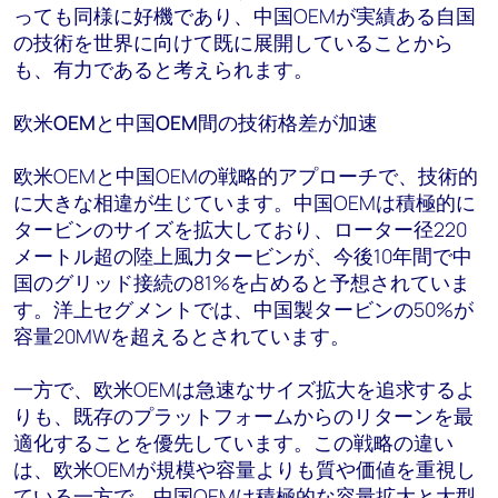
っても同様に好機であり、中国OEMが実績ある自国
の技術を世界に向けて既に展開していることから
も、有力であると考えられます。
欧米
OEM
と中国
OEM
間の技術格差が加速
欧米OEMと中国OEMの戦略的アプローチで、技術的
に大きな相違が生じています。中国OEMは積極的に
タービンのサイズを拡大しており、ローター径220
メートル超の陸上風力タービンが、今後10年間で中
国のグリッド接続の81%を占めると予想されていま
す。洋上セグメントでは、中国製タービンの50%が
容量20MWを超えるとされています。
一方で、欧米OEMは急速なサイズ拡大を追求するよ
りも、既存のプラットフォームからのリターンを最
適化することを優先しています。この戦略の違い
は、欧米OEMが規模や容量よりも質や価値を重視し
ている一方で、中国OEMは積極的な容量拡大と大型