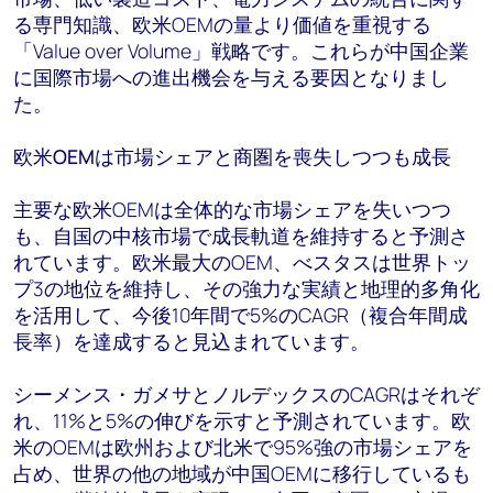
る専門知識、欧米OEMの量より価値を重視する
「Value over Volume」戦略です。これらが中国企業
に国際市場への進出機会を与える要因となりまし
た。
欧米
OEM
は市場シェアと商圏を喪失しつつも成長
主要な欧米OEMは全体的な市場シェアを失いつつ
も、自国の中核市場で成長軌道を維持すると予測さ
れています。欧米最大のOEM、べスタスは世界トッ
プ3の地位を維持し、その強力な実績と地理的多角化
を活用して、今後10年間で5%のCAGR（複合年間成
長率）を達成すると見込まれています。
シーメンス・ガメサとノルデックスのCAGRはそれぞ
れ、11%と5%の伸びを示すと予測されています。欧
米のOEMは欧州および北米で95%強の市場シェアを
占め、世界の他の地域が中国OEMに移行しているも