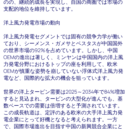
のの、継続的成長を実現し、自国の商圏では市場の
支配的地位を維持しています。
洋上風力発電市場の動向
洋上風力発電セグメントでは固有の競争力学が働い
ており、シーメンス・ガメサとベスタスが中国国外
の世界市場の92%を占めています。しかし、中国
OEMの進出は著しく、ミンヤンは中国国内の洋上風
力発電分野におけるトップの座を利用して、欧米
OEMが慎重な姿勢を崩していない浮体式洋上風力発
電など、国際的な拡大の機会を狙っています。
世界の洋上タービン需要は2025～2034年で84%増加
すると見込まれ、タービンの大型化が進んでも、基
数ベースでの需要は倍増すると予測されています。
この成長軌道は、定評のある欧米の大手洋上風力発
電企業にとって好機となると考えられます。一方
で、国際市場進出を目指す中国の新興競合企業にと